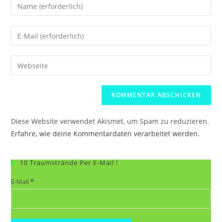
Gib
deinen
Namen
Gib
oder
deine
Benutzernamen
E-
Gib
zum
Mail-
deine
Kommentieren
Adresse
Website-
ein
zum
URL
Kommentieren
ein
ein
Diese Website verwendet Akismet, um Spam zu reduzieren.
(optional)
Erfahre, wie deine Kommentardaten verarbeitet werden.
10 Traumstrände Per E-Mail !
E-Mail
*