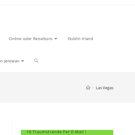
Online oder Reisebüro
Dublin Irland
n Jerewan
>
Las Vegas
10 Traumstrände Per E-Mail !