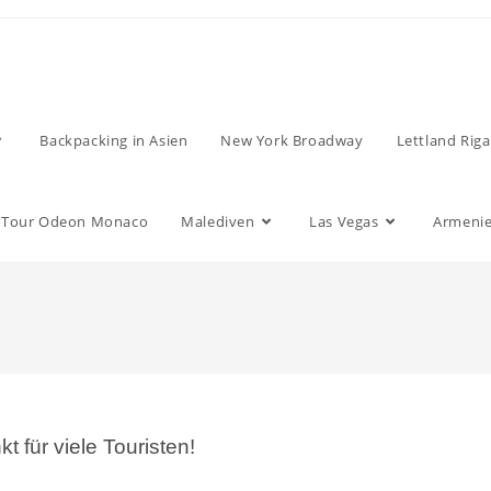
Backpacking in Asien
New York Broadway
Lettland Riga
Tour Odeon Monaco
Malediven
Las Vegas
Armenie
 für viele Touristen!