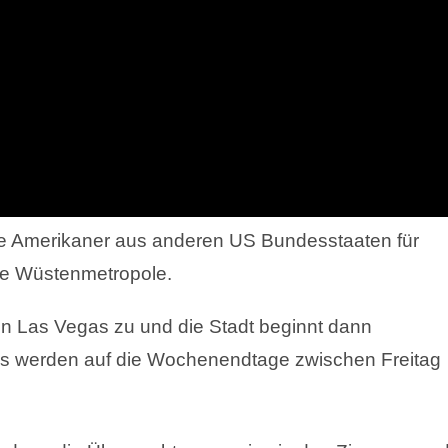
e Amerikaner aus anderen US Bundesstaaten für
die Wüstenmetropole.
in Las Vegas zu und die Stadt beginnt dann
s werden auf die Wochenendtage zwischen Freitag