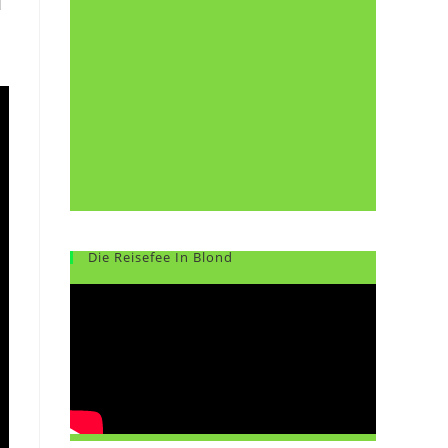
d
Die Reisefee In Blond