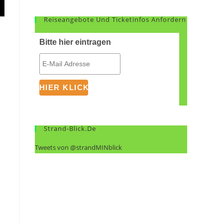
Reiseangebote Und Ticketinfos Anfordern
Bitte hier eintragen
Strand-Blick.de
Tweets von @strandMINblick