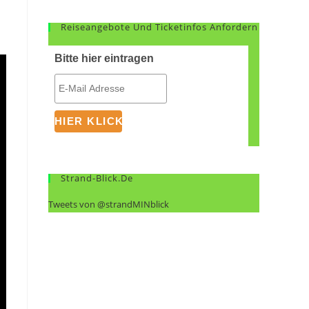
Reiseangebote Und Ticketinfos Anfordern
Bitte hier eintragen
Strand-Blick.de
Tweets von @strandMINblick