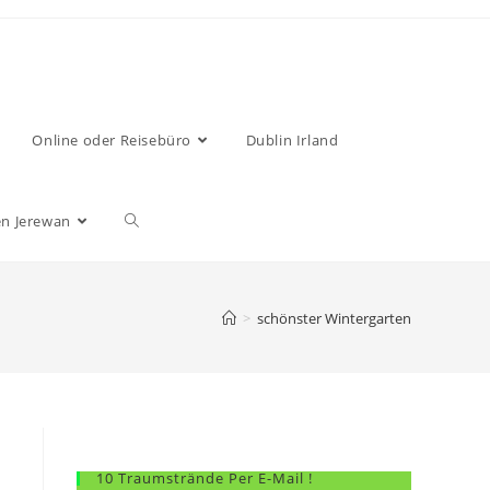
Online oder Reisebüro
Dublin Irland
n Jerewan
>
schönster Wintergarten
10 Traumstrände Per E-Mail !