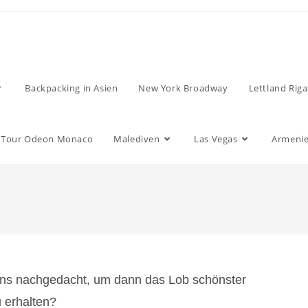
Backpacking in Asien
New York Broadway
Lettland Riga
Tour Odeon Monaco
Malediven
Las Vegas
Armenie
ens nachgedacht, um dann das Lob schönster
 erhalten?