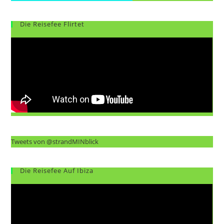
Die Reisefee Flirtet
Tweets von @strandMINblick
Die Reisefee Auf Ibiza