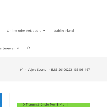
Online oder Reisebüro
Dublin Irland
n Jerewan
>
Vejers Strand
>
IMG_20190223_135108_167
10 Traumstrände Per E-Mail !