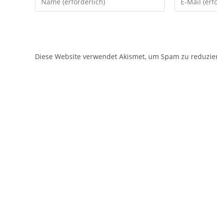
deinen
deine
Namen
E-
oder
Mail-
Benutzernamen
Adresse
Diese Website verwendet Akismet, um Spam zu reduzie
zum
zum
Kommentieren
Kommentier
ein
ein