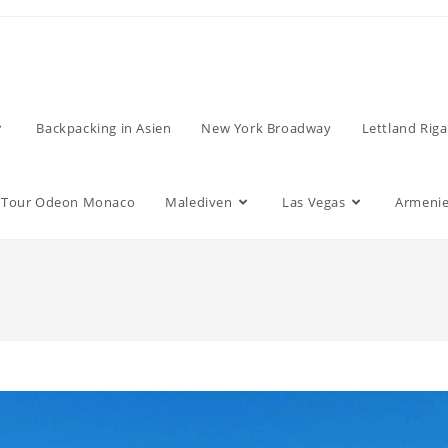
Backpacking in Asien
New York Broadway
Lettland Riga
Tour Odeon Monaco
Malediven
Las Vegas
Armenie