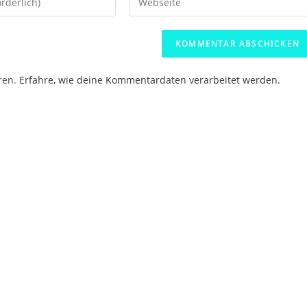
deine
Website-
URL
ein
ren.
Erfahre, wie deine Kommentardaten verarbeitet werden.
(optional)
en